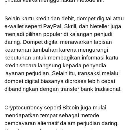
Selain kartu kredit dan debit, dompet digital atau
e-wallet seperti PayPal, Skrill, dan Neteller juga
menjadi pilihan populer di kalangan penjudi
daring. Dompet digital menawarkan lapisan
keamanan tambahan karena mengurangi
kebutuhan untuk membagikan informasi kartu
kredit secara langsung kepada penyedia
layanan perjudian. Selain itu, transaksi melalui
dompet digital biasanya diproses lebih cepat
dibandingkan dengan transfer bank tradisional.
Cryptocurrency seperti Bitcoin juga mulai
mendapatkan tempat sebagai metode
pembayaran alternatif dalam perjudian daring.